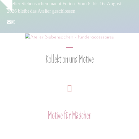
Skip
Atelier Siebensachen macht Ferien. Vom 6. bis 16. August
Show
to
2026 bleibt das Atelier geschlossen.
notice
content
E-
Instagram
Mail
Open
Close
Kollektion und Motive
mobile
mobile
menu
menu
Motive für Mädchen