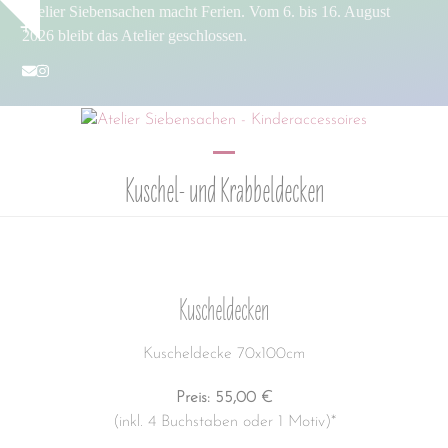
Skip
Atelier Siebensachen macht Ferien. Vom 6. bis 16. August
Show
to
2026 bleibt das Atelier geschlossen.
notice
content
E-
Instagram
Mail
Open
Close
Kuschel- und Krabbeldecken
mobile
mobile
menu
menu
Kuscheldecken
Kuscheldecke 70x100cm
Preis: 55,00 €
(inkl. 4 Buchstaben oder 1 Motiv)*